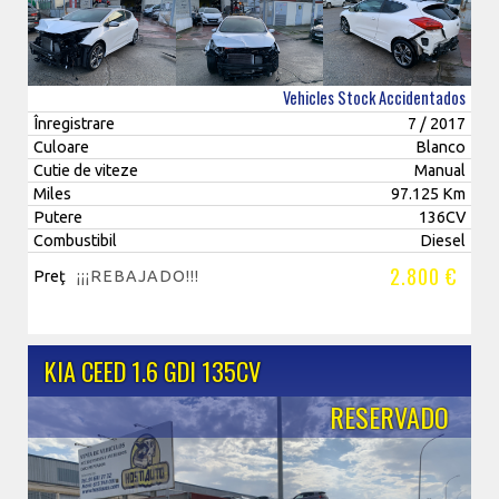
Vehicles Stock Accidentados
Înregistrare
7 / 2017
Culoare
Blanco
Cutie de viteze
Manual
Miles
97.125 Km
Putere
136CV
Combustibil
Diesel
2.800 €
Preţ
¡¡¡REBAJADO!!!
KIA CEED 1.6 GDI 135CV
RESERVADO