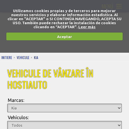
MENÚ
Utilizamos cookies propias y de terceros para mejorar
nuestros servicios y elaborar información estadística. Al
clicar en "ACEPTAR" o SI CONTINÚA NAVEGANDO, ACEPTA SU
USO. También puede rechazar la instalación de cookies
clicando en “ACEPTAR".
Leer más
Aceptar
INITIERE
VEHICULE
KIA
VEHICULE DE VÂNZARE ÎN
HOSTIAUTO
Marcas:
Vehículos: