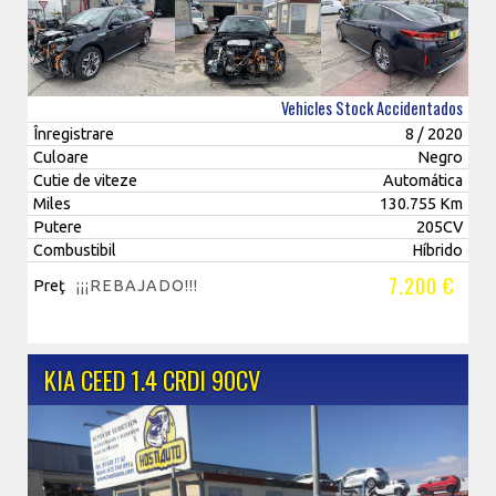
Vehicles Stock Accidentados
Înregistrare
8 / 2020
Culoare
Negro
Cutie de viteze
Automática
Miles
130.755 Km
Putere
205CV
Combustibil
Híbrido
7.200 €
Preţ
¡¡¡REBAJADO!!!
KIA CEED 1.4 CRDI 90CV