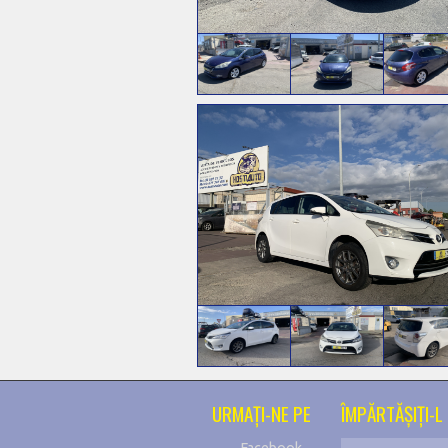
URMAŢI-NE PE
ÎMPĂRTĂŞIŢI-L 