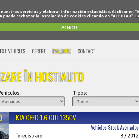
r nuestros servicios y elaborar información estadística. Al clicar
 puede rechazar la instalación de cookies clicando en “ACEPTAR".
L
+34 91 691 77 32
Aceptar
MOVIL
+34 675 74 80 91
EXT VEHICLES
CERERE
EVALUARE
CONTACT
NZARE ÎN HOSTIAUTO
Vehículos:
Tipos:
O
KIA CEED 1.6 GDI 135CV
Vehicles Stock Averiados
Înregistrare
8 / 2012