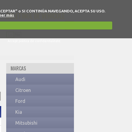
 en "ACEPTAR" o SI CONTINÚA NAVEGANDO, ACEPTA SU USO.
BULETINUL DE VEHICULE
eer más
Da
Nu
Accept politica de confidentialitate.
MARCAS
Audi
Citroen
Ford
Kia
Mitsubishi