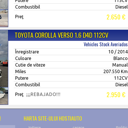
Putere
115CV
Combustibil
Diesel
2.650 €
Preţ
T0YOTA COROLLA VERSO 1.6 D4D 112CV
Vehicles Stock Averiados
Înregistrare
10 / 2014
Culoare
Blanco
Cutie de viteze
Manual
Miles
207.550 Km
Putere
112CV
Combustibil
Diesel
2.950 €
Preţ
¡¡¡REBAJADO!!!
!
HARTA SITE-ULUI HOSTIAUTO
Initiere
cerere
Politic