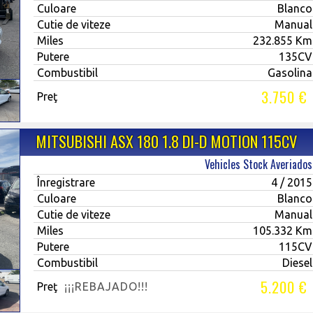
Culoare
Blanco
Cutie de viteze
Manual
Miles
232.855 Km
Putere
135CV
Combustibil
Gasolina
3.750 €
Preţ
MITSUBISHI ASX 180 1.8 DI-D MOTION 115CV
Vehicles Stock Averiados
Înregistrare
4 / 2015
Culoare
Blanco
Cutie de viteze
Manual
Miles
105.332 Km
Putere
115CV
Combustibil
Diesel
5.200 €
Preţ
¡¡¡REBAJADO!!!