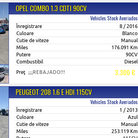
OPEL COMBO 1.3 CDTI 90CV
Vehicles Stock Averiados
Înregistrare
8 / 2016
Culoare
Blanco
Cutie de viteze
Manual
Miles
176.091 Km
Putere
90CV
Combustibil
Diesel
3.300 €
Preţ
¡¡¡REBAJADO!!!
PEUGEOT 208 1.6 E HDI 115CV
Vehicles Stock Averiados
Înregistrare
1 / 2013
Culoare
Azul
Cutie de viteze
Manual
Miles
253.119 Km