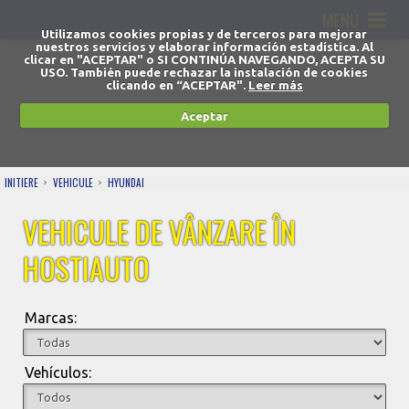
MENÚ
Utilizamos cookies propias y de terceros para mejorar
nuestros servicios y elaborar información estadística. Al
clicar en "ACEPTAR" o SI CONTINÚA NAVEGANDO, ACEPTA SU
USO. También puede rechazar la instalación de cookies
clicando en “ACEPTAR".
Leer más
Aceptar
INITIERE
VEHICULE
HYUNDAI
VEHICULE DE VÂNZARE ÎN
HOSTIAUTO
Marcas:
Vehículos: