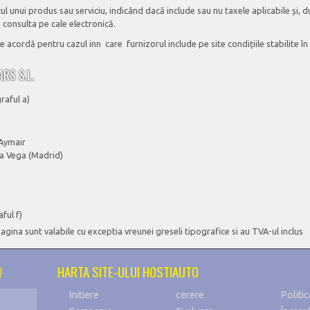
ţul unui produs sau serviciu, indicând dacă include sau nu taxele aplicabile și, 
 consulta pe cale electronică.
 acordă pentru cazul inn care furnizorul include pe site condițiile stabilite în a
RS S.L.
graful a)
 Aymair
la Vega (Madrid)
ful f)
agina sunt valabile cu exceptia vreunei greseli tipografice si au TVA-ul inclus
!
HARTA SITE-ULUI HOSTIAUTO
Initiere
cerere
Politic