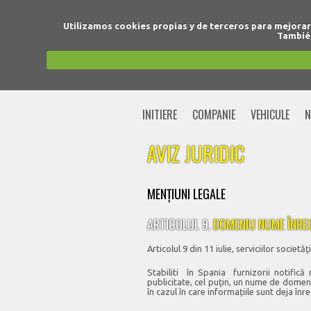
Utilizamos cookies propias y de terceros para mejora
También
INITIERE
COMPANIE
VEHICULE
N
AVIZ JURIDIC
MENŢIUNI LEGALE
ARTICOLUL 9.
DOMENIU NUME ÎNRE
Articolul 9 din 11 iulie, serviciilor socie
Stabiliti în Spania furnizorii notifică 
publicitate, cel puţin, un nume de domeni
în cazul în care informațiile sunt deja înr