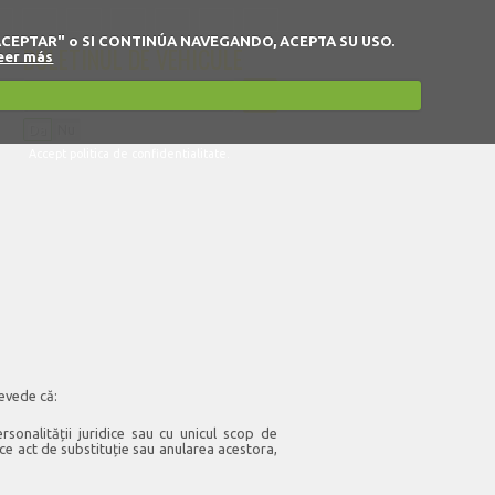
 en "ACEPTAR" o SI CONTINÚA NAVEGANDO, ACEPTA SU USO.
BULETINUL DE VEHICULE
eer más
Da
Nu
Accept politica de confidentialitate.
revede că:
rsonalității juridice sau cu unicul scop de
ice act de substituție sau anularea acestora,