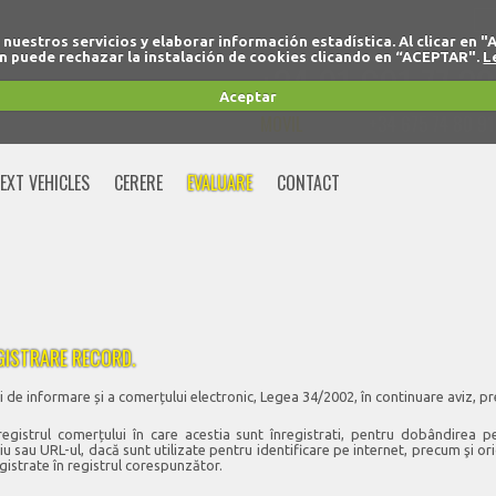
r nuestros servicios y elaborar información estadística. Al clicar
 puede rechazar la instalación de cookies clicando en “ACEPTAR".
L
+34 91 691 77 32
Aceptar
MOVIL
+34 675 74 80 91
EXT VEHICLES
CERERE
EVALUARE
CONTACT
GISTRARE RECORD.
tăţii de informare și a comerțului electronic, Legea 34/2002, în continuare aviz, p
registrul comerțului în care acestia sunt înregistrati, pentru dobândirea pe
u sau URL-ul, dacă sunt utilizate pentru identificare pe internet, precum şi or
egistrate în registrul corespunzător.