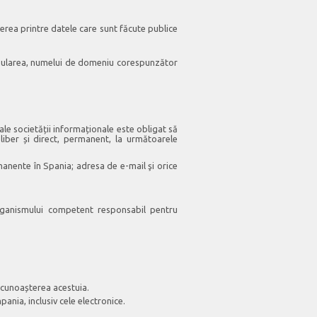
erea printre datele care sunt făcute publice
 anularea, numelui de domeniu corespunzător
 ale societății informaționale este obligat să
 liber și direct, permanent, la următoarele
manente în Spania; adresa de e-mail şi orice
 organismului competent responsabil pentru
ecunoașterea acestuia.
nia, inclusiv cele electronice.