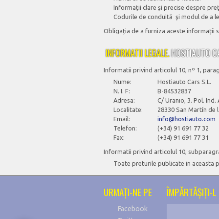
Informații clare și precise despre pre
Codurile de conduită şi modul de a le
Obligația de a furniza aceste informații se
INFORMATII LEGALE.
HOSTIAUTO CA
Informatii privind articolul 10, nº 1, para
Nume:
Hostiauto Cars S.L.
N. I. F:
B-84532837
Adresa:
C/ Uranio, 3. Pol. Ind.
Localitate:
28330 San Martín de 
Email:
info@hostiauto.com
Telefon:
(+34) 91 691 77 32
Fax:
(+34) 91 691 77 31
Informatii privind articolul 10, subparagra
Toate preturile publicate in aceasta p
URMAŢI-NE PE
ÎMPĂRTĂŞIŢI-L 
Facebook