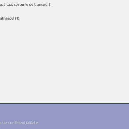
după caz, costurile de transport.
lineatul (1).
a de confidenţialitate