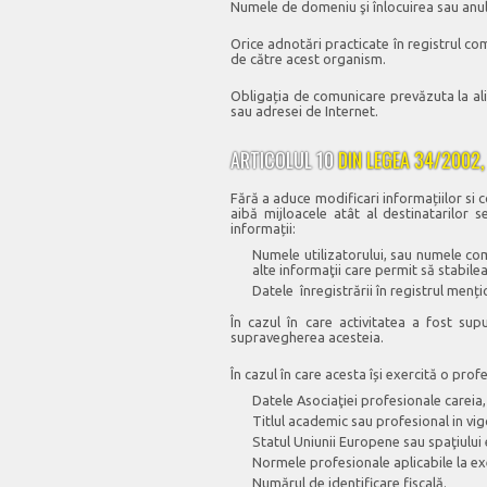
Numele de domeniu şi înlocuirea sau anular
Orice adnotări practicate în registrul co
de către acest organism.
Obligația de comunicare prevăzuta la ali
sau adresei de Internet.
ARTICOLUL 10
DIN LEGEA 34/2002, 1
Fără a aduce modificari informațiilor si c
aibă mijloacele atât al destinatarilor s
informații:
Numele utilizatorului, sau numele com
alte informaţii care permit să stabile
Datele înregistrării în registrul mențio
În cazul în care activitatea a fost su
supravegherea acesteia.
În cazul în care acesta își exercită o pro
Datele Asociaţiei profesionale careia, 
Titlul academic sau profesional in vig
Statul Uniunii Europene sau spaţiului
Normele profesionale aplicabile la ex
Numărul de identificare fiscală.