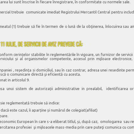
ea lui sunt înscrise în fiecare înregistrare, în conformitate cu normele sale.
mercial trebuie comunicate imediat Registrului Mercantil Central pentru includ
neatul (1) trebuie să fie în termen de o lună de la obţinerea, înlocuirea sau
1 IULIE, DE SERVICII DE AVIZ PREVEDE CĂ:
onform cerințelor stabilite în reglementările în vigoare, un furnizor de servicii
erviciului și al organismelor competente, accesul prin mijloace electronice,
paniei , reședința si domiciliul, sau în caz contrar, adresa unei resedinte per
ască o comunicare directă şi eficientă cu acesta.
nat in articolul 9.
pusa unui sistem de autorizații administrative in prealabil, identificarea
fesie reglementată trebuie să indice:
dacă este cazul, îi aparține și numărul de colegiat(afiliat)
oare.
 economic European în care s-a eliberat titlul, și, după caz, omologarea sau r
ercitarea profesiei şi mijloacele mass-media prin care puteţi comunica cu compa