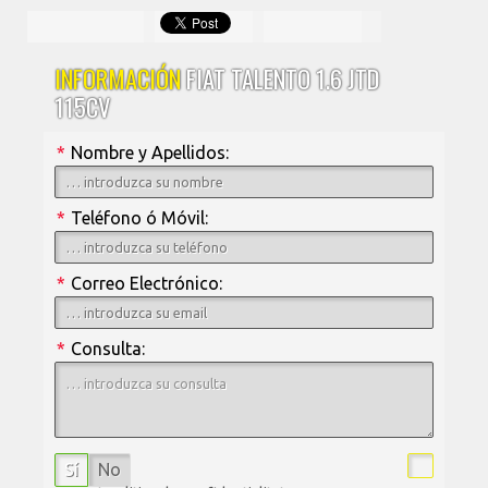
INFORMACIÓN
FIAT TALENTO 1.6 JTD
115CV
*
Nombre y Apellidos:
*
Teléfono ó Móvil:
*
Correo Electrónico:
*
Consulta:
Sí
No