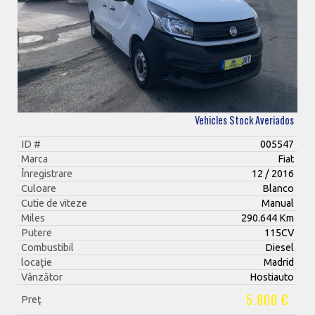
Vehicles Stock Averiados
ID #
005547
Marca
Fiat
Înregistrare
12 / 2016
Culoare
Blanco
Cutie de viteze
Manual
Miles
290.644 Km
Putere
115CV
Combustibil
Diesel
locaţie
Madrid
Vânzător
Hostiauto
5.800 €
Preţ